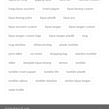
harga kipas souvenir
insert papper
kipas kerang custom
kipas kerang polos
kipas plastik
kipas pvc
kipas souvenir custom
kipas tangan
kipas tangan custom
kipas tangan custom logo
kipas tangan plastik
mug
mug stainless
offset printing
plastic tumbler
print stiker
run botol
shopping bag
stainless tumbler
stiker
template kipas kerang
termos
tumbler
tumbler insert papper
tumbler life
tumbler plastik
tumbler sakura
tumbler stainless
vendor kipas tangan
water bottle