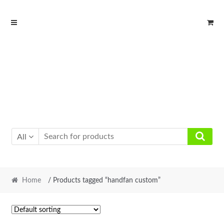
Skip
Skip
to
to
navigation
content
All
Home
/ Products tagged “handfan custom”