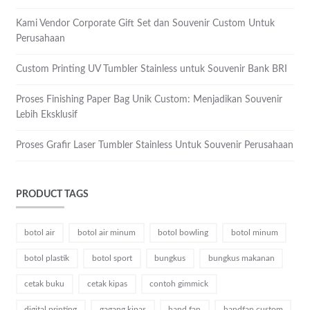
Kami Vendor Corporate Gift Set dan Souvenir Custom Untuk
Perusahaan
Custom Printing UV Tumbler Stainless untuk Souvenir Bank BRI
Proses Finishing Paper Bag Unik Custom: Menjadikan Souvenir
Lebih Eksklusif
Proses Grafir Laser Tumbler Stainless Untuk Souvenir Perusahaan
PRODUCT TAGS
botol air
botol air minum
botol bowling
botol minum
botol plastik
botol sport
bungkus
bungkus makanan
cetak buku
cetak kipas
contoh gimmick
digital printing
gagang kipas
hand fan
handfan custom