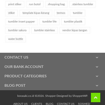
print stiker
run botol
shopping bag
stainless tumbler
stiker
template kipas kerang
termos
tumbler
tumbler insert papper
tumbler life
tumbler plastik
tumbler sakura
tumbler stainless
vendor kipas tangan
water bottle
CONTACT US
OUR BANK ACCOUNT
PRODUCT CATEGORIES
BLOG POST
korasaki.co.id ©2026.
Shopper
Designed by
ShopperWP
.
ABOUT US
CLIENTS
BLOG
CONTACT US
SOSMED