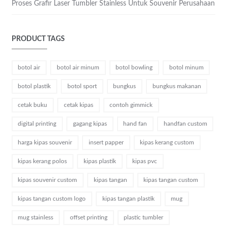
Proses Grafir Laser Tumbler Stainless Untuk Souvenir Perusahaan
PRODUCT TAGS
botol air
botol air minum
botol bowling
botol minum
botol plastik
botol sport
bungkus
bungkus makanan
cetak buku
cetak kipas
contoh gimmick
digital printing
gagang kipas
hand fan
handfan custom
harga kipas souvenir
insert papper
kipas kerang custom
kipas kerang polos
kipas plastik
kipas pvc
kipas souvenir custom
kipas tangan
kipas tangan custom
kipas tangan custom logo
kipas tangan plastik
mug
mug stainless
offset printing
plastic tumbler