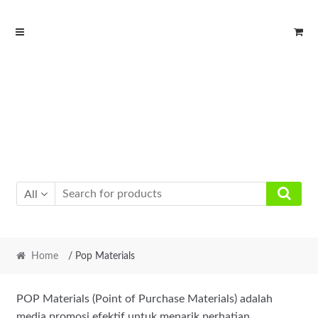
Skip
Skip
to
to
navigation
content
All
Home
/ Pop Materials
POP Materials (Point of Purchase Materials) adalah
media promosi efektif untuk menarik perhatian