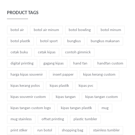
PRODUCT TAGS
botol air
botol air minum
botol bowling
botol minum
botol plastik
botol sport
bungkus
bungkus makanan
cetak buku
cetak kipas
contoh gimmick
digital printing
gagang kipas
hand fan
handfan custom
harga kipas souvenir
insert papper
kipas kerang custom
kipas kerang polos
kipas plastik
kipas pvc
kipas souvenir custom
kipas tangan
kipas tangan custom
kipas tangan custom logo
kipas tangan plastik
mug
mug stainless
offset printing
plastic tumbler
print stiker
run botol
shopping bag
stainless tumbler