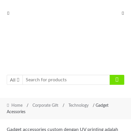
Skip
Skip
to
to
navigation
content
All
Home
/
Corporate Gift
/
Technology
/ Gadget
Acessories
Gadget accessories custom dengan UV printing adalah