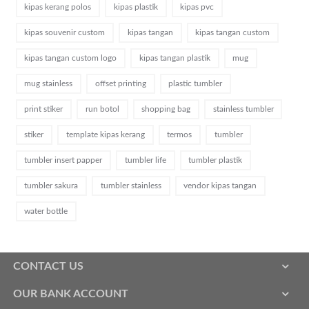
kipas kerang polos
kipas plastik
kipas pvc
kipas souvenir custom
kipas tangan
kipas tangan custom
kipas tangan custom logo
kipas tangan plastik
mug
mug stainless
offset printing
plastic tumbler
print stiker
run botol
shopping bag
stainless tumbler
stiker
template kipas kerang
termos
tumbler
tumbler insert papper
tumbler life
tumbler plastik
tumbler sakura
tumbler stainless
vendor kipas tangan
water bottle
CONTACT US
OUR BANK ACCOUNT