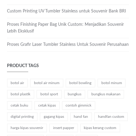
Custom Printing UV Tumbler Stainless untuk Souvenir Bank BRI
Proses Finishing Paper Bag Unik Custom: Menjadikan Souvenir
Lebih Eksklusif
Proses Grafir Laser Tumbler Stainless Untuk Souvenir Perusahaan
PRODUCT TAGS
botol air
botol air minum
botol bowling
botol minum
botol plastik
botol sport
bungkus
bungkus makanan
cetak buku
cetak kipas
contoh gimmick
digital printing
gagang kipas
hand fan
handfan custom
harga kipas souvenir
insert papper
kipas kerang custom