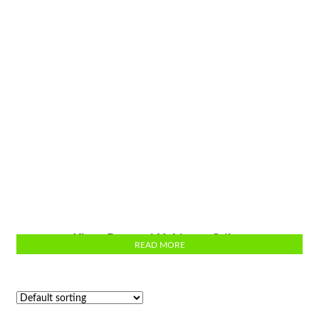
Kipas Promosi Uchiwa – Stiker
READ MORE