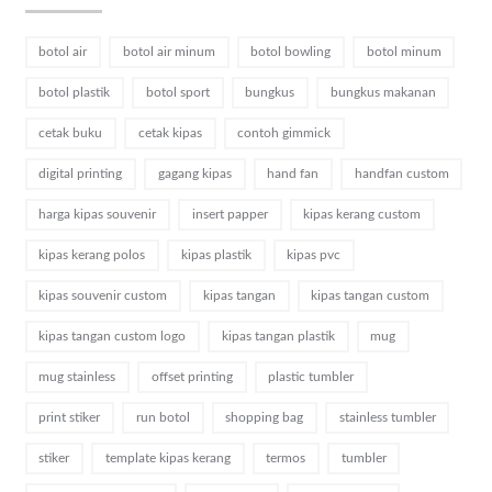
botol air
botol air minum
botol bowling
botol minum
botol plastik
botol sport
bungkus
bungkus makanan
cetak buku
cetak kipas
contoh gimmick
digital printing
gagang kipas
hand fan
handfan custom
harga kipas souvenir
insert papper
kipas kerang custom
kipas kerang polos
kipas plastik
kipas pvc
kipas souvenir custom
kipas tangan
kipas tangan custom
kipas tangan custom logo
kipas tangan plastik
mug
mug stainless
offset printing
plastic tumbler
print stiker
run botol
shopping bag
stainless tumbler
stiker
template kipas kerang
termos
tumbler