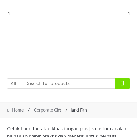
Skip
Skip
to
to
navigation
content
All
Home
/
Corporate Gift
/ Hand Fan
Cetak hand fan atau kipas tangan plastik custom adalah
pilihan souvenir praktis dan menarik untuk berbagai