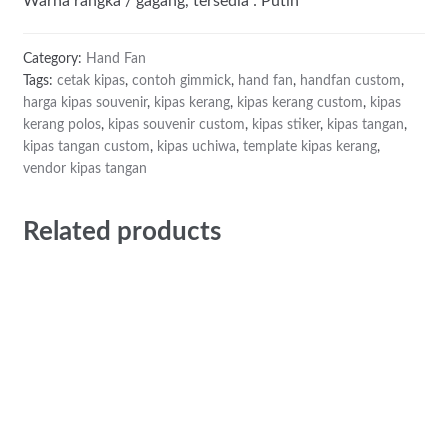
Warna rangka / gagang, tersedia : Putih
Category:
Hand Fan
Tags:
cetak kipas
,
contoh gimmick
,
hand fan
,
handfan custom
,
harga kipas souvenir
,
kipas kerang
,
kipas kerang custom
,
kipas
kerang polos
,
kipas souvenir custom
,
kipas stiker
,
kipas tangan
,
kipas tangan custom
,
kipas uchiwa
,
template kipas kerang
,
vendor kipas tangan
Related products