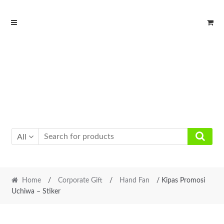
Skip
Skip
to
to
navigation
content
All
Home
/
Corporate Gift
/
Hand Fan
/ Kipas Promosi
Uchiwa – Stiker