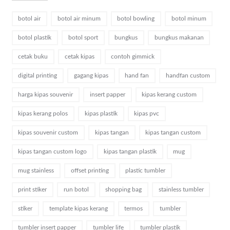
botol air
botol air minum
botol bowling
botol minum
botol plastik
botol sport
bungkus
bungkus makanan
cetak buku
cetak kipas
contoh gimmick
digital printing
gagang kipas
hand fan
handfan custom
harga kipas souvenir
insert papper
kipas kerang custom
kipas kerang polos
kipas plastik
kipas pvc
kipas souvenir custom
kipas tangan
kipas tangan custom
kipas tangan custom logo
kipas tangan plastik
mug
mug stainless
offset printing
plastic tumbler
print stiker
run botol
shopping bag
stainless tumbler
stiker
template kipas kerang
termos
tumbler
tumbler insert papper
tumbler life
tumbler plastik