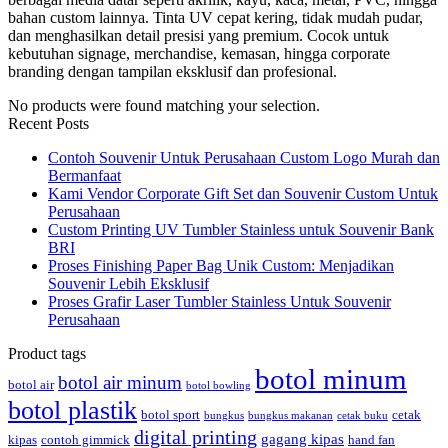
bahan custom lainnya. Tinta UV cepat kering, tidak mudah pudar,
dan menghasilkan detail presisi yang premium. Cocok untuk
kebutuhan signage, merchandise, kemasan, hingga corporate
branding dengan tampilan eksklusif dan profesional.
No products were found matching your selection.
Recent Posts
Contoh Souvenir Untuk Perusahaan Custom Logo Murah dan
Bermanfaat
Kami Vendor Corporate Gift Set dan Souvenir Custom Untuk
Perusahaan
Custom Printing UV Tumbler Stainless untuk Souvenir Bank
BRI
Proses Finishing Paper Bag Unik Custom: Menjadikan
Souvenir Lebih Eksklusif
Proses Grafir Laser Tumbler Stainless Untuk Souvenir
Perusahaan
Product tags
botol minum
botol air minum
botol air
botol bowling
botol plastik
botol sport
cetak
bungkus
bungkus makanan
cetak buku
digital printing
gagang kipas
kipas
contoh gimmick
hand fan