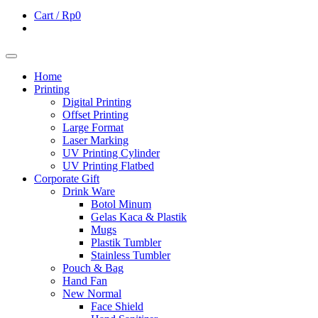
Cart /
Rp0
Home
Printing
Digital Printing
Offset Printing
Large Format
Laser Marking
UV Printing Cylinder
UV Printing Flatbed
Corporate Gift
Drink Ware
Botol Minum
Gelas Kaca & Plastik
Mugs
Plastik Tumbler
Stainless Tumbler
Pouch & Bag
Hand Fan
New Normal
Face Shield