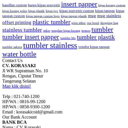
insert papper
handfan custom
harga kipas souvenir
kipas kerang custom
kipas souvenir custom
kipas tangan
kipas
kipas kerang polos
kipas plastik
kipas pvc
mug
mug stainless
tangan custom
kipas tangan custom logo
kipas tangan plastik
plastic tumbler
offset printing
print stiker
run botol
shopping bag
tumbler
stainless tumbler
stiker
template kipas kerang
termos
tumbler insert papper
tumbler plastik
tumbler life
tumbler stainless
vendor kipas tangan
tumbler sakura
water bottle
Contact Us
CV. KORASAKI
Jl WR Supratman No. 10
Rengas, Ciputat Timur
Tangerang Selatan
Map klik disini!
Telp : 021-740-1200
HP/WA : 0816-99-1200
HP/WA : 0858-9300-1200
Email : korasakicoid@gmail.com
Our Bank Account
BANK BCA
Nama : CV Korasaki