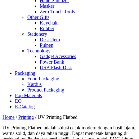
Hand Sanitizer
Masker
Zero Touch Tools
Other Gifts
Keychain
Rubber
Stationery
Desk Item
Pulpen
Technology
Gadget Acessories
Power Bank
USB Flash Disk
Packaging
Food Packaging
Kardus
Product Packaging
Pop Materials
EO
E-Catalog
Home
/
Printing
/ UV Printing Flatbed
UV Printing Flatbed adalah solusi cetak modern dengan hasil tajam,
warna solid, dan daya tahan tinggi. Dapat mencetak langsung di
berbagai media datar seperti akrilik, kayu, kaca, metal, PVC, hingga