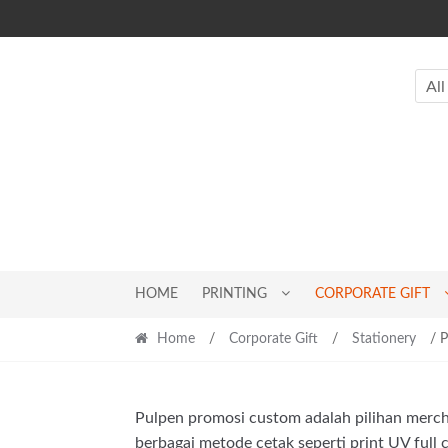
Skip
Skip
to
to
navigation
content
All
HOME
PRINTING
CORPORATE GIFT
Home
/
Corporate Gift
/
Stationery
/ P
Pulpen promosi custom adalah pilihan mercha
berbagai metode cetak seperti print UV full c