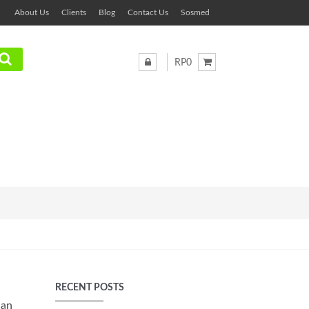
About Us
Clients
Blog
Contact Us
Sosmed
RP0
RECENT POSTS
han