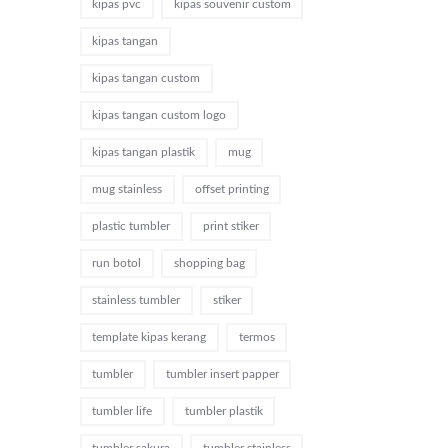
kipas pvc
kipas souvenir custom
kipas tangan
kipas tangan custom
kipas tangan custom logo
kipas tangan plastik
mug
mug stainless
offset printing
plastic tumbler
print stiker
run botol
shopping bag
stainless tumbler
stiker
template kipas kerang
termos
tumbler
tumbler insert papper
tumbler life
tumbler plastik
tumbler sakura
tumbler stainless