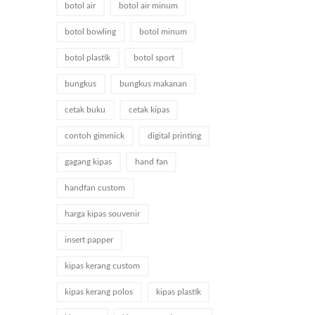
botol air
botol air minum
botol bowling
botol minum
botol plastik
botol sport
bungkus
bungkus makanan
cetak buku
cetak kipas
contoh gimmick
digital printing
gagang kipas
hand fan
handfan custom
harga kipas souvenir
insert papper
kipas kerang custom
kipas kerang polos
kipas plastik