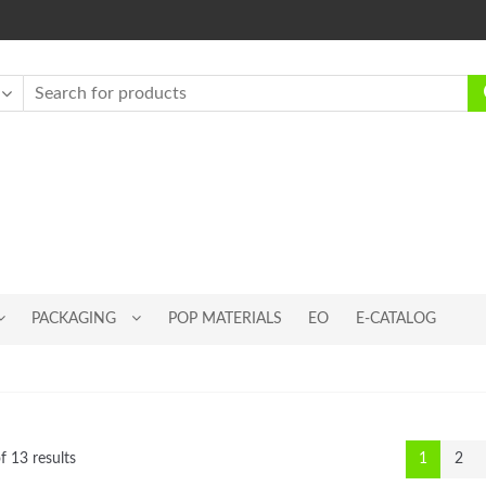
PACKAGING
POP MATERIALS
EO
E-CATALOG
 13 results
1
2