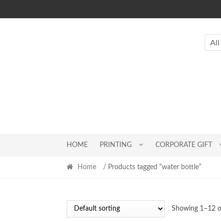
Skip
Skip
to
to
navigation
content
All
HOME
PRINTING
CORPORATE GIFT
Home
/ Products tagged “water bottle”
Showing 1–12 of