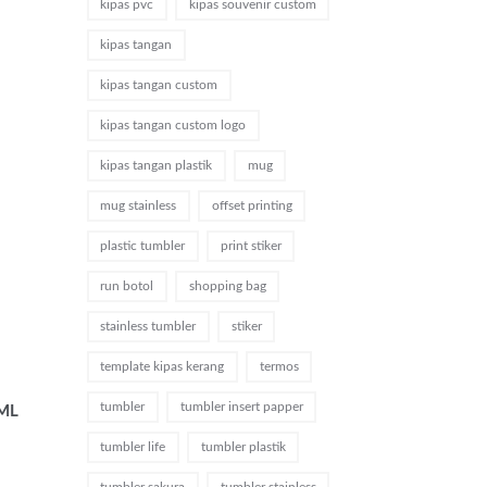
kipas pvc
kipas souvenir custom
kipas tangan
kipas tangan custom
kipas tangan custom logo
kipas tangan plastik
mug
mug stainless
offset printing
plastic tumbler
print stiker
run botol
shopping bag
stainless tumbler
stiker
template kipas kerang
termos
tumbler
tumbler insert papper
 ML
tumbler life
tumbler plastik
tumbler sakura
tumbler stainless