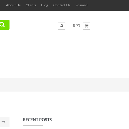
About Us
Clients
Blog
Contact Us
Sosmed
RP0
RECENT POSTS
→