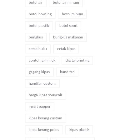
botol air
botol air minum
botol bowling
botol minum
botol plastik
botol sport
bungkus
bungkus makanan
cetak buku
cetak kipas
contoh gimmick
digital printing
gagang kipas
hand fan
handfan custom
harga kipas souvenir
insert papper
kipas kerang custom
kipas kerang polos
kipas plastik