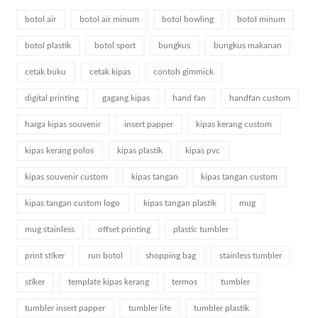
botol air
botol air minum
botol bowling
botol minum
botol plastik
botol sport
bungkus
bungkus makanan
cetak buku
cetak kipas
contoh gimmick
digital printing
gagang kipas
hand fan
handfan custom
harga kipas souvenir
insert papper
kipas kerang custom
kipas kerang polos
kipas plastik
kipas pvc
kipas souvenir custom
kipas tangan
kipas tangan custom
kipas tangan custom logo
kipas tangan plastik
mug
mug stainless
offset printing
plastic tumbler
print stiker
run botol
shopping bag
stainless tumbler
stiker
template kipas kerang
termos
tumbler
tumbler insert papper
tumbler life
tumbler plastik