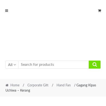
Skip
Skip
to
to
navigation
content
All
Home
/
Corporate Gift
/
Hand Fan
/ Gagang Kipas
Uchiwa – Kerang