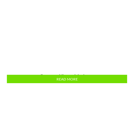
Gagang Kipas 1 Lubang
READ MORE