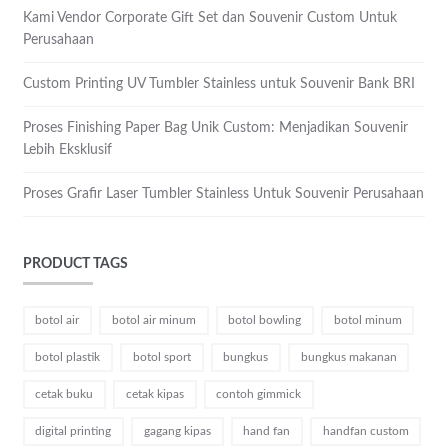
Kami Vendor Corporate Gift Set dan Souvenir Custom Untuk
Perusahaan
Custom Printing UV Tumbler Stainless untuk Souvenir Bank BRI
Proses Finishing Paper Bag Unik Custom: Menjadikan Souvenir
Lebih Eksklusif
Proses Grafir Laser Tumbler Stainless Untuk Souvenir Perusahaan
PRODUCT TAGS
botol air
botol air minum
botol bowling
botol minum
botol plastik
botol sport
bungkus
bungkus makanan
cetak buku
cetak kipas
contoh gimmick
digital printing
gagang kipas
hand fan
handfan custom