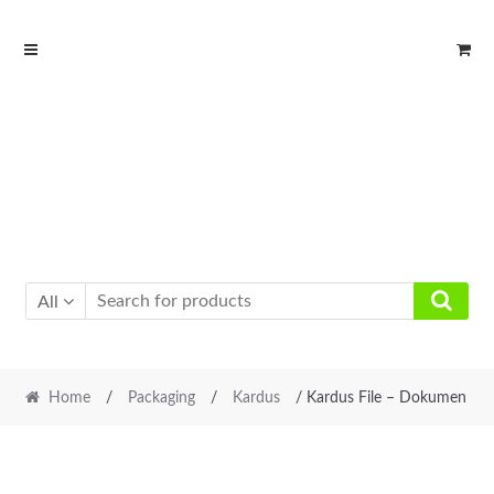
Skip
Skip
to
to
navigation
content
All
Home
/
Packaging
/
Kardus
/ Kardus File – Dokumen