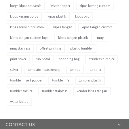
harga kipas souvenir
insert papper
kipas kerang custom
kipas kerang polos
kipas plastik
kipas pvc
kipas souvenir custom
kipas tangan
kipas tangan custom
kipas tangan custom logo
kipas tangan plastik
mug
mug stainless
offset printing
plastic tumbler
print stiker
run botol
shopping bag
stainless tumbler
stiker
template kipas kerang
termos
tumbler
tumbler insert papper
tumbler life
tumbler plastik
tumbler sakura
tumbler stainless
vendor kipas tangan
water bottle
CONTACT US