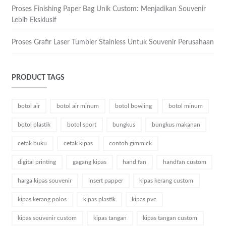
Proses Finishing Paper Bag Unik Custom: Menjadikan Souvenir
Lebih Eksklusif
Proses Grafir Laser Tumbler Stainless Untuk Souvenir Perusahaan
PRODUCT TAGS
botol air
botol air minum
botol bowling
botol minum
botol plastik
botol sport
bungkus
bungkus makanan
cetak buku
cetak kipas
contoh gimmick
digital printing
gagang kipas
hand fan
handfan custom
harga kipas souvenir
insert papper
kipas kerang custom
kipas kerang polos
kipas plastik
kipas pvc
kipas souvenir custom
kipas tangan
kipas tangan custom