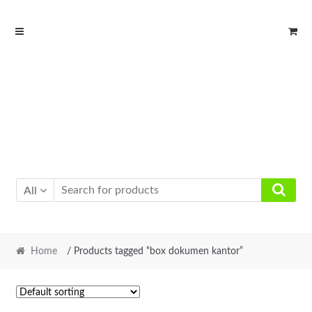
Skip
Skip
to
to
navigation
content
All
Home
/ Products tagged “box dokumen kantor”