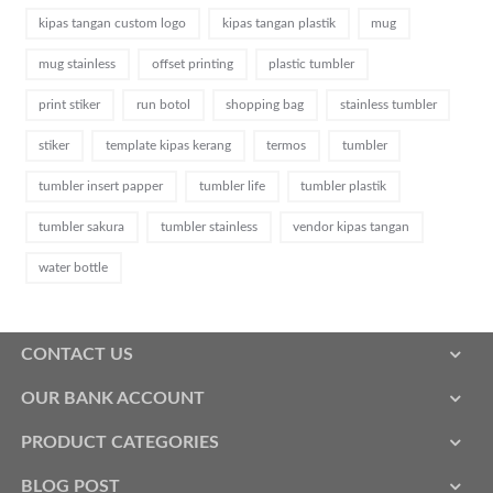
kipas tangan custom logo
kipas tangan plastik
mug
mug stainless
offset printing
plastic tumbler
print stiker
run botol
shopping bag
stainless tumbler
stiker
template kipas kerang
termos
tumbler
tumbler insert papper
tumbler life
tumbler plastik
tumbler sakura
tumbler stainless
vendor kipas tangan
water bottle
CONTACT US
OUR BANK ACCOUNT
PRODUCT CATEGORIES
BLOG POST