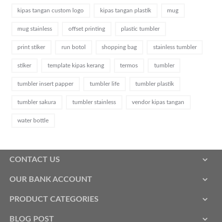
kipas tangan custom logo
kipas tangan plastik
mug
mug stainless
offset printing
plastic tumbler
print stiker
run botol
shopping bag
stainless tumbler
stiker
template kipas kerang
termos
tumbler
tumbler insert papper
tumbler life
tumbler plastik
tumbler sakura
tumbler stainless
vendor kipas tangan
water bottle
CONTACT US
OUR BANK ACCOUNT
PRODUCT CATEGORIES
BLOG POST