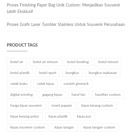
Proses Finishing Paper Bag Unik Custom: Menjadikan Souvenir
Lebih Eksklusif
Proses Grafir Laser Tumbler Stainless Untuk Souvenir Perusahaan
PRODUCT TAGS
botol air
botol air minum
botol bowling
botol minum
botol plastik
botol sport
bungkus
bungkus makanan
cetak buku
cetak kipas
contoh gimmick
digital printing
gagang kipas
hand fan
handfan custom
harga kipas souvenir
insert papper
kipas kerang custom
kipas kerang polos
kipas plastik
kipas pvc
kipas souvenir custom
kipas tangan
kipas tangan custom