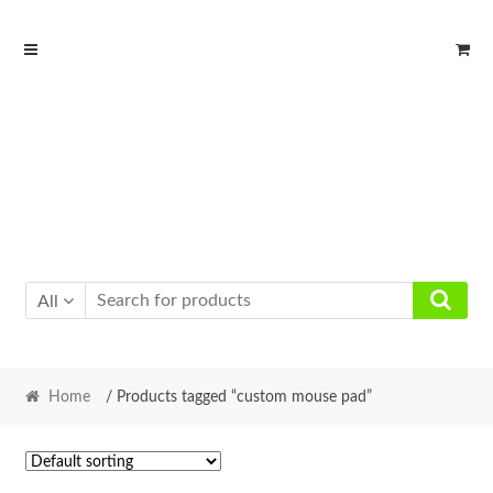
Skip
Skip
to
to
navigation
content
All
Home
/ Products tagged “custom mouse pad”