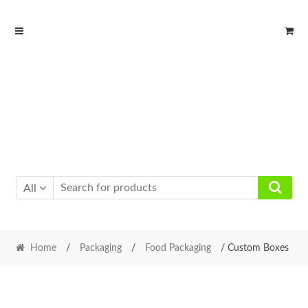
Skip
Skip
to
to
navigation
content
All
Home
/
Packaging
/
Food Packaging
/ Custom Boxes