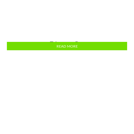
Takeaway Bag
READ MORE