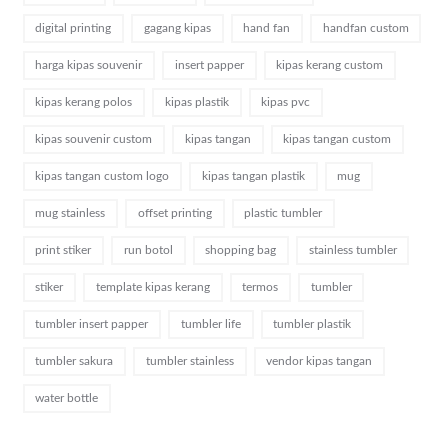
digital printing
gagang kipas
hand fan
handfan custom
harga kipas souvenir
insert papper
kipas kerang custom
kipas kerang polos
kipas plastik
kipas pvc
kipas souvenir custom
kipas tangan
kipas tangan custom
kipas tangan custom logo
kipas tangan plastik
mug
mug stainless
offset printing
plastic tumbler
print stiker
run botol
shopping bag
stainless tumbler
stiker
template kipas kerang
termos
tumbler
tumbler insert papper
tumbler life
tumbler plastik
tumbler sakura
tumbler stainless
vendor kipas tangan
water bottle