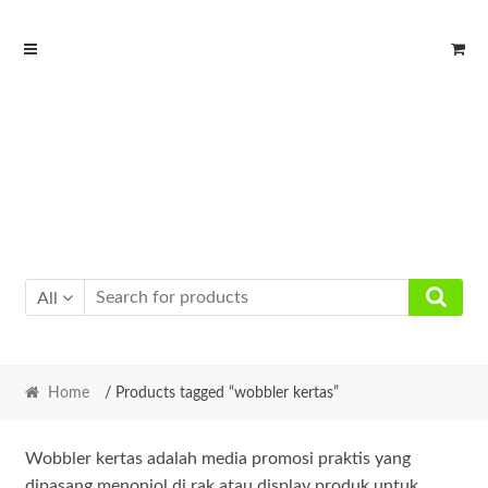
Skip
Skip
to
to
navigation
content
All
Home
/ Products tagged “wobbler kertas”
Wobbler kertas adalah media promosi praktis yang
dipasang menonjol di rak atau display produk untuk