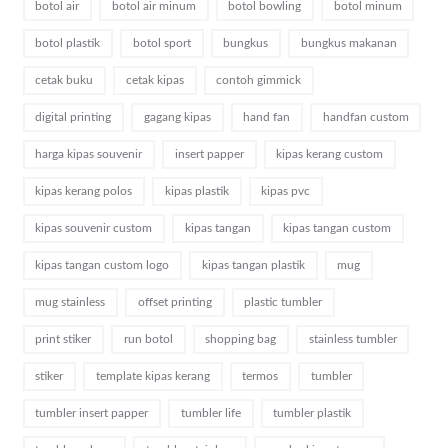
botol air
botol air minum
botol bowling
botol minum
botol plastik
botol sport
bungkus
bungkus makanan
cetak buku
cetak kipas
contoh gimmick
digital printing
gagang kipas
hand fan
handfan custom
harga kipas souvenir
insert papper
kipas kerang custom
kipas kerang polos
kipas plastik
kipas pvc
kipas souvenir custom
kipas tangan
kipas tangan custom
kipas tangan custom logo
kipas tangan plastik
mug
mug stainless
offset printing
plastic tumbler
print stiker
run botol
shopping bag
stainless tumbler
stiker
template kipas kerang
termos
tumbler
tumbler insert papper
tumbler life
tumbler plastik