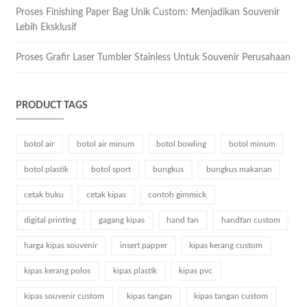
Proses Finishing Paper Bag Unik Custom: Menjadikan Souvenir
Lebih Eksklusif
Proses Grafir Laser Tumbler Stainless Untuk Souvenir Perusahaan
PRODUCT TAGS
botol air
botol air minum
botol bowling
botol minum
botol plastik
botol sport
bungkus
bungkus makanan
cetak buku
cetak kipas
contoh gimmick
digital printing
gagang kipas
hand fan
handfan custom
harga kipas souvenir
insert papper
kipas kerang custom
kipas kerang polos
kipas plastik
kipas pvc
kipas souvenir custom
kipas tangan
kipas tangan custom