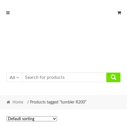
Skip
Skip
to
to
navigation
content
All
Home
/ Products tagged “tumbler R200”