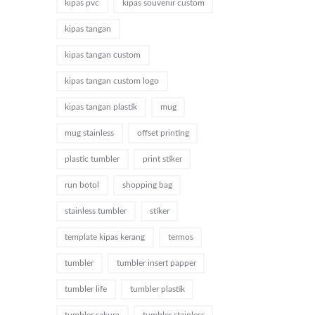
kipas pvc
kipas souvenir custom
kipas tangan
kipas tangan custom
kipas tangan custom logo
kipas tangan plastik
mug
mug stainless
offset printing
plastic tumbler
print stiker
run botol
shopping bag
stainless tumbler
stiker
template kipas kerang
termos
tumbler
tumbler insert papper
tumbler life
tumbler plastik
tumbler sakura
tumbler stainless