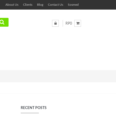
About Us
Clients
Blog
Contact Us
Sosmed
RP0
RECENT POSTS