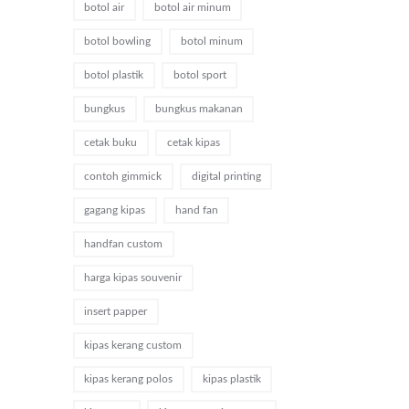
botol air
botol air minum
botol bowling
botol minum
botol plastik
botol sport
bungkus
bungkus makanan
cetak buku
cetak kipas
contoh gimmick
digital printing
gagang kipas
hand fan
handfan custom
harga kipas souvenir
insert papper
kipas kerang custom
kipas kerang polos
kipas plastik