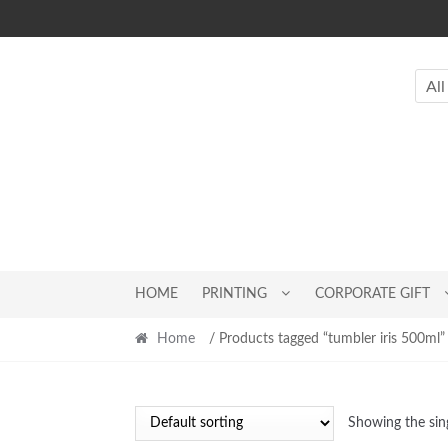
Skip
Skip
to
to
navigation
content
All
HOME
PRINTING
CORPORATE GIFT
Home
/ Products tagged “tumbler iris 500ml”
Showing the sing