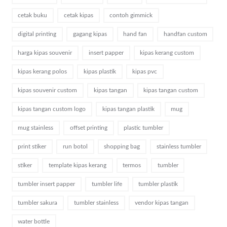
cetak buku
cetak kipas
contoh gimmick
digital printing
gagang kipas
hand fan
handfan custom
harga kipas souvenir
insert papper
kipas kerang custom
kipas kerang polos
kipas plastik
kipas pvc
kipas souvenir custom
kipas tangan
kipas tangan custom
kipas tangan custom logo
kipas tangan plastik
mug
mug stainless
offset printing
plastic tumbler
print stiker
run botol
shopping bag
stainless tumbler
stiker
template kipas kerang
termos
tumbler
tumbler insert papper
tumbler life
tumbler plastik
tumbler sakura
tumbler stainless
vendor kipas tangan
water bottle