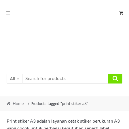
Skip
Skip
to
to
navigation
content
All
Home
/ Products tagged “print stiker a3”
Print stiker A3 adalah layanan cetak stiker berukuran A3
yang cocok untuk berbagai kebutuhan seperti label