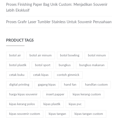
Proses Finishing Paper Bag Unik Custom: Menjadikan Souvenir
Lebih Eksklusif
Proses Grafir Laser Tumbler Stainless Untuk Souvenir Perusahaan
PRODUCT TAGS
botol air
botol air minum
botol bowling
botol minum
botol plastik
botol sport
bungkus
bungkus makanan
cetak buku
cetak kipas
contoh gimmick
digital printing
gagang kipas
hand fan
handfan custom
harga kipas souvenir
insert papper
kipas kerang custom
kipas kerang polos
kipas plastik
kipas pvc
kipas souvenir custom
kipas tangan
kipas tangan custom