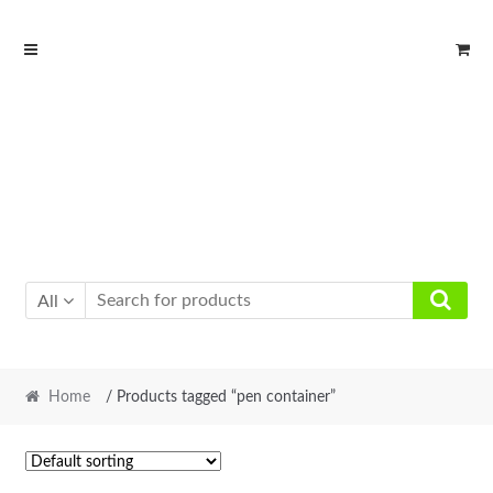
Skip
Skip
to
to
navigation
content
All
Home
/ Products tagged “pen container”