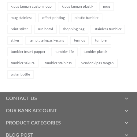
kipas tangan custom logo
kipas tangan plastik
mug
mug stainless
offset printing
plastic tumbler
print stiker
run botol
shopping bag
stainless tumbler
stiker
template kipas kerang
termos
tumbler
tumbler insert papper
tumbler life
tumbler plastik
tumbler sakura
tumbler stainless
vendor kipas tangan
water bottle
CONTACT US
OUR BANK ACCOUNT
PRODUCT CATEGORIES
BLOG POST