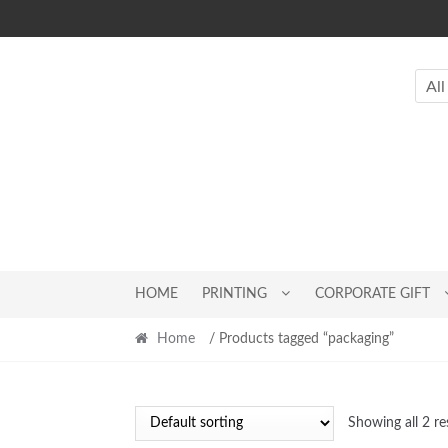
Skip
Skip
to
to
navigation
content
All
HOME
PRINTING
CORPORATE GIFT
Home
/ Products tagged “packaging”
Showing all 2 re