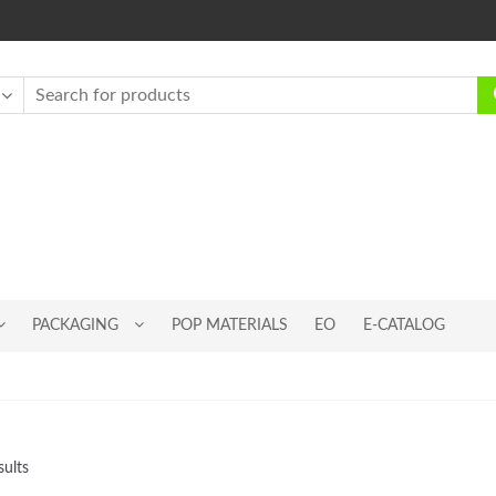
PACKAGING
POP MATERIALS
EO
E-CATALOG
sults