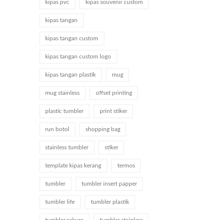
kipas pvc
kipas souvenir custom
kipas tangan
kipas tangan custom
kipas tangan custom logo
kipas tangan plastik
mug
mug stainless
offset printing
plastic tumbler
print stiker
run botol
shopping bag
stainless tumbler
stiker
template kipas kerang
termos
tumbler
tumbler insert papper
tumbler life
tumbler plastik
tumbler sakura
tumbler stainless