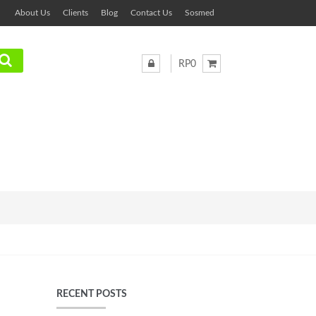
About Us
Clients
Blog
Contact Us
Sosmed
RP0
RECENT POSTS