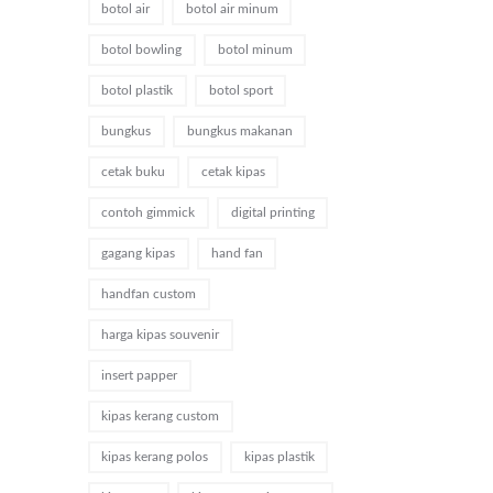
botol air
botol air minum
botol bowling
botol minum
botol plastik
botol sport
bungkus
bungkus makanan
cetak buku
cetak kipas
contoh gimmick
digital printing
gagang kipas
hand fan
handfan custom
harga kipas souvenir
insert papper
kipas kerang custom
kipas kerang polos
kipas plastik