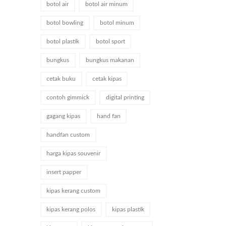
botol air
botol air minum
botol bowling
botol minum
botol plastik
botol sport
bungkus
bungkus makanan
cetak buku
cetak kipas
contoh gimmick
digital printing
gagang kipas
hand fan
handfan custom
harga kipas souvenir
insert papper
kipas kerang custom
kipas kerang polos
kipas plastik