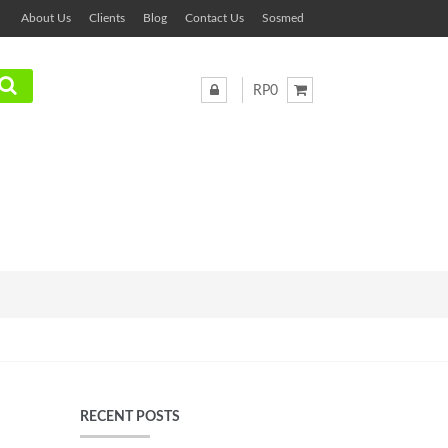
About Us
Clients
Blog
Contact Us
Sosmed
RP0
RECENT POSTS