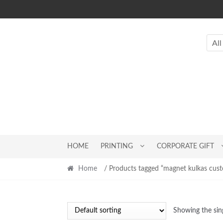
Skip
Skip
to
to
navigation
content
All
HOME
PRINTING
CORPORATE GIFT
Home
/ Products tagged “magnet kulkas cust
Showing the sing