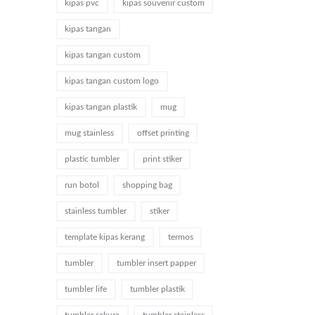
kipas pvc
kipas souvenir custom
kipas tangan
kipas tangan custom
kipas tangan custom logo
kipas tangan plastik
mug
mug stainless
offset printing
plastic tumbler
print stiker
run botol
shopping bag
stainless tumbler
stiker
template kipas kerang
termos
tumbler
tumbler insert papper
tumbler life
tumbler plastik
tumbler sakura
tumbler stainless