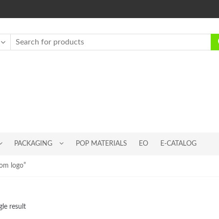
PACKAGING
POP MATERIALS
EO
E-CATALOG
om logo”
le result