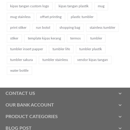
kipas tangan custom logo
kipas tangan plastik
mug
mug stainless
offset printing
plastic tumbler
print stiker
run botol
shopping bag
stainless tumbler
stiker
template kipas kerang
termos
tumbler
tumbler insert papper
tumbler life
tumbler plastik
tumbler sakura
tumbler stainless
vendor kipas tangan
water bottle
CONTACT US
OUR BANK ACCOUNT
PRODUCT CATEGORIES
BLOG POST