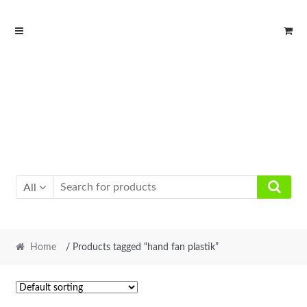
Skip
Skip
to
to
navigation
content
All
Home
/ Products tagged “hand fan plastik”