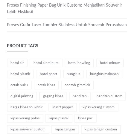
Proses Finishing Paper Bag Unik Custom: Menjadikan Souvenir
Lebih Eksklusif
Proses Grafir Laser Tumbler Stainless Untuk Souvenir Perusahaan
PRODUCT TAGS
botol air
botol air minum
botol bowling
botol minum
botol plastik
botol sport
bungkus
bungkus makanan
cetak buku
cetak kipas
contoh gimmick
digital printing
gagang kipas
hand fan
handfan custom
harga kipas souvenir
insert papper
kipas kerang custom
kipas kerang polos
kipas plastik
kipas pvc
kipas souvenir custom
kipas tangan
kipas tangan custom