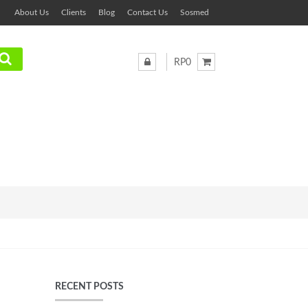
About Us
Clients
Blog
Contact Us
Sosmed
RP0
RECENT POSTS