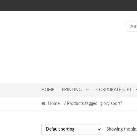
Skip
Skip
to
to
navigation
content
All
HOME
PRINTING
CORPORATE GIFT
Home
/ Products tagged “glory sport”
Showing the sing