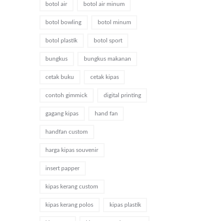
botol air
botol air minum
botol bowling
botol minum
botol plastik
botol sport
bungkus
bungkus makanan
cetak buku
cetak kipas
contoh gimmick
digital printing
gagang kipas
hand fan
handfan custom
harga kipas souvenir
insert papper
kipas kerang custom
kipas kerang polos
kipas plastik