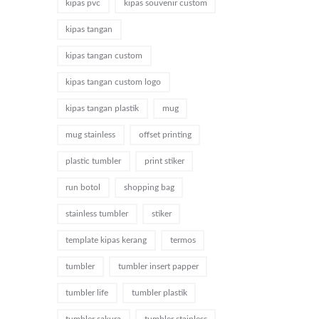
kipas pvc
kipas souvenir custom
kipas tangan
kipas tangan custom
kipas tangan custom logo
kipas tangan plastik
mug
mug stainless
offset printing
plastic tumbler
print stiker
run botol
shopping bag
stainless tumbler
stiker
template kipas kerang
termos
tumbler
tumbler insert papper
tumbler life
tumbler plastik
tumbler sakura
tumbler stainless