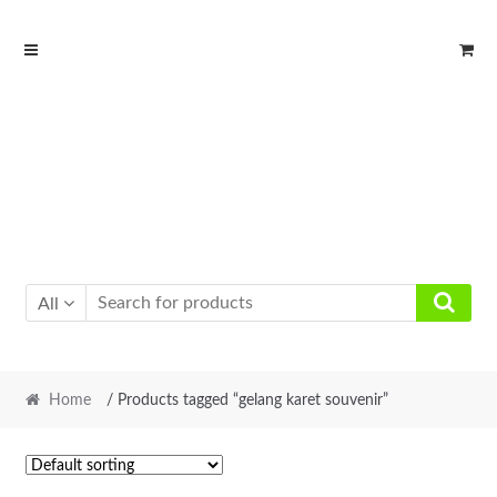
Skip
Skip
to
to
navigation
content
All
Home
/ Products tagged “gelang karet souvenir”