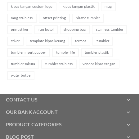
kipas tangan custom logo
kipas tangan plastik
mug
mug stainless
offset printing
plastic tumbler
print stiker
run botol
shopping bag
stainless tumbler
stiker
template kipas kerang
termos
tumbler
tumbler insert papper
tumbler life
tumbler plastik
tumbler sakura
tumbler stainless
vendor kipas tangan
water bottle
CONTACT US
OUR BANK ACCOUNT
PRODUCT CATEGORIES
BLOG POST