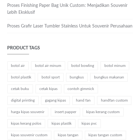
Proses Finishing Paper Bag Unik Custom: Menjadikan Souvenir
Lebih Eksklusif
Proses Grafir Laser Tumbler Stainless Untuk Souvenir Perusahaan
PRODUCT TAGS
botol air
botol air minum
botol bowling
botol minum
botol plastik
botol sport
bungkus
bungkus makanan
cetak buku
cetak kipas
contoh gimmick
digital printing
gagang kipas
hand fan
handfan custom
harga kipas souvenir
insert papper
kipas kerang custom
kipas kerang polos
kipas plastik
kipas pvc
kipas souvenir custom
kipas tangan
kipas tangan custom