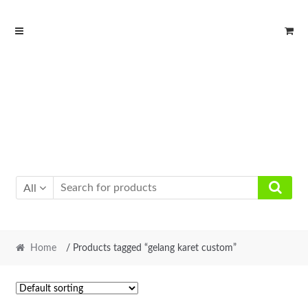
Skip
Skip
to
to
navigation
content
All
Home
/ Products tagged “gelang karet custom”