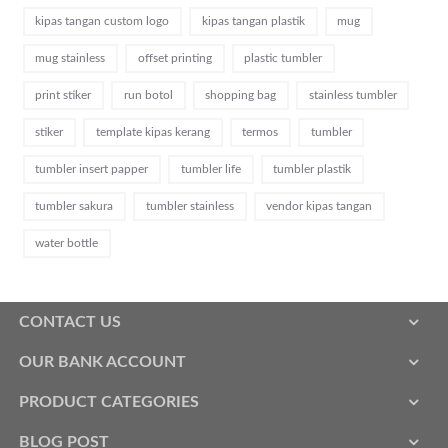
kipas tangan custom logo
kipas tangan plastik
mug
mug stainless
offset printing
plastic tumbler
print stiker
run botol
shopping bag
stainless tumbler
stiker
template kipas kerang
termos
tumbler
tumbler insert papper
tumbler life
tumbler plastik
tumbler sakura
tumbler stainless
vendor kipas tangan
water bottle
CONTACT US
OUR BANK ACCOUNT
PRODUCT CATEGORIES
BLOG POST