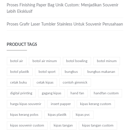
Proses Finishing Paper Bag Unik Custom: Menjadikan Souvenir
Lebih Eksklusif
Proses Grafir Laser Tumbler Stainless Untuk Souvenir Perusahaan
PRODUCT TAGS
botol air
botol air minum
botol bowling
botol minum
botol plastik
botol sport
bungkus
bungkus makanan
cetak buku
cetak kipas
contoh gimmick
digital printing
gagang kipas
hand fan
handfan custom
harga kipas souvenir
insert papper
kipas kerang custom
kipas kerang polos
kipas plastik
kipas pvc
kipas souvenir custom
kipas tangan
kipas tangan custom