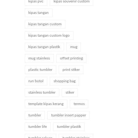
kipas pvc
kipas souvenir custom
kipas tangan
kipas tangan custom
kipas tangan custom logo
kipas tangan plastik
mug
mug stainless
offset printing
plastic tumbler
print stiker
run botol
shopping bag
stainless tumbler
stiker
template kipas kerang
termos
tumbler
tumbler insert papper
tumbler life
tumbler plastik
tumbler sakura
tumbler stainless