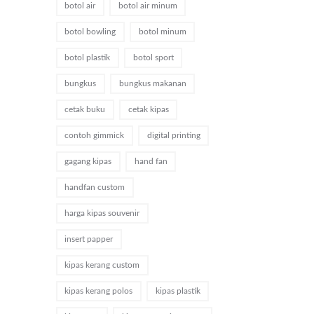
botol air
botol air minum
botol bowling
botol minum
botol plastik
botol sport
bungkus
bungkus makanan
cetak buku
cetak kipas
contoh gimmick
digital printing
gagang kipas
hand fan
handfan custom
harga kipas souvenir
insert papper
kipas kerang custom
kipas kerang polos
kipas plastik