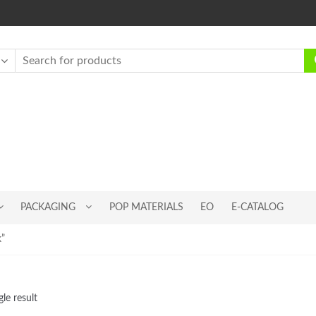
PACKAGING
POP MATERIALS
EO
E-CATALOG
k”
le result