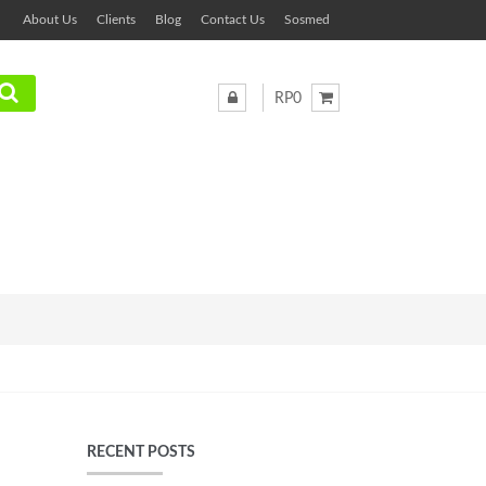
About Us
Clients
Blog
Contact Us
Sosmed
RP0
RECENT POSTS