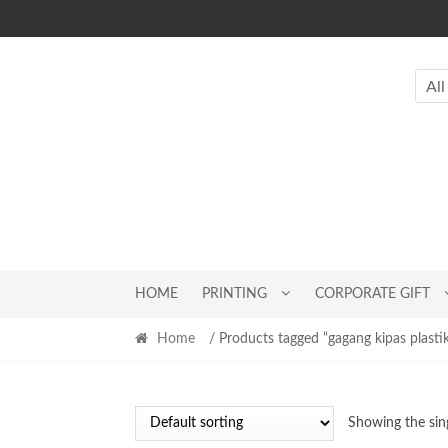
Skip
Skip
to
to
navigation
content
All
HOME
PRINTING
CORPORATE GIFT
Home
/ Products tagged “gagang kipas plasti
Showing the sing