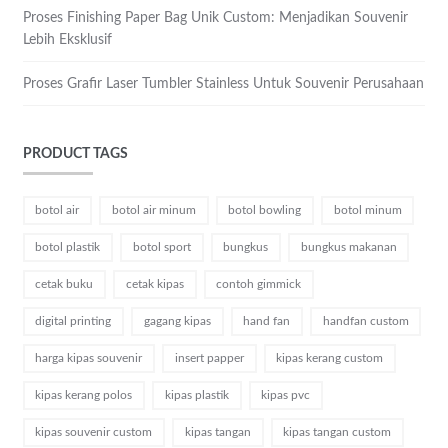
Proses Finishing Paper Bag Unik Custom: Menjadikan Souvenir
Lebih Eksklusif
Proses Grafir Laser Tumbler Stainless Untuk Souvenir Perusahaan
PRODUCT TAGS
botol air
botol air minum
botol bowling
botol minum
botol plastik
botol sport
bungkus
bungkus makanan
cetak buku
cetak kipas
contoh gimmick
digital printing
gagang kipas
hand fan
handfan custom
harga kipas souvenir
insert papper
kipas kerang custom
kipas kerang polos
kipas plastik
kipas pvc
kipas souvenir custom
kipas tangan
kipas tangan custom