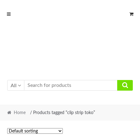
Skip
Skip
to
to
navigation
content
All
Home
/ Products tagged “clip strip toko”