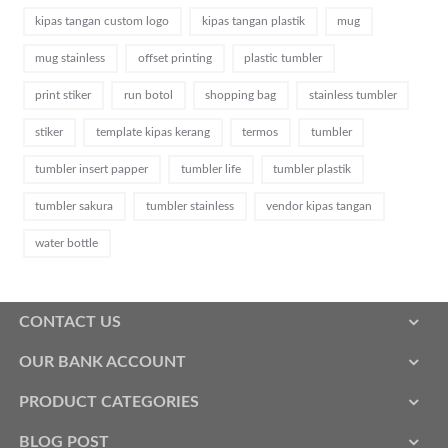
kipas tangan custom logo
kipas tangan plastik
mug
mug stainless
offset printing
plastic tumbler
print stiker
run botol
shopping bag
stainless tumbler
stiker
template kipas kerang
termos
tumbler
tumbler insert papper
tumbler life
tumbler plastik
tumbler sakura
tumbler stainless
vendor kipas tangan
water bottle
CONTACT US
OUR BANK ACCOUNT
PRODUCT CATEGORIES
BLOG POST