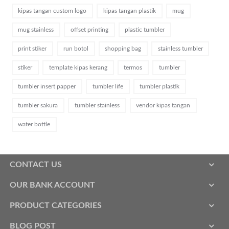
kipas tangan custom logo
kipas tangan plastik
mug
mug stainless
offset printing
plastic tumbler
print stiker
run botol
shopping bag
stainless tumbler
stiker
template kipas kerang
termos
tumbler
tumbler insert papper
tumbler life
tumbler plastik
tumbler sakura
tumbler stainless
vendor kipas tangan
water bottle
CONTACT US
OUR BANK ACCOUNT
PRODUCT CATEGORIES
BLOG POST