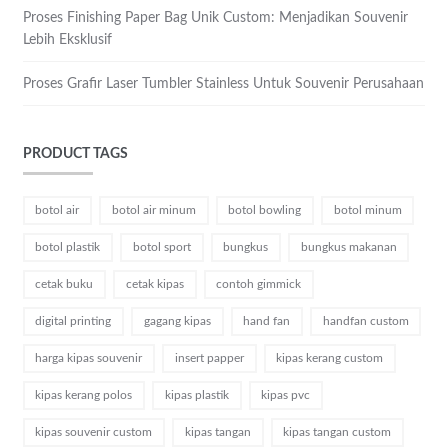
Proses Finishing Paper Bag Unik Custom: Menjadikan Souvenir
Lebih Eksklusif
Proses Grafir Laser Tumbler Stainless Untuk Souvenir Perusahaan
PRODUCT TAGS
botol air
botol air minum
botol bowling
botol minum
botol plastik
botol sport
bungkus
bungkus makanan
cetak buku
cetak kipas
contoh gimmick
digital printing
gagang kipas
hand fan
handfan custom
harga kipas souvenir
insert papper
kipas kerang custom
kipas kerang polos
kipas plastik
kipas pvc
kipas souvenir custom
kipas tangan
kipas tangan custom