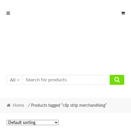
Skip
Skip
to
to
navigation
content
All
Home
/ Products tagged “clip strip merchandising”