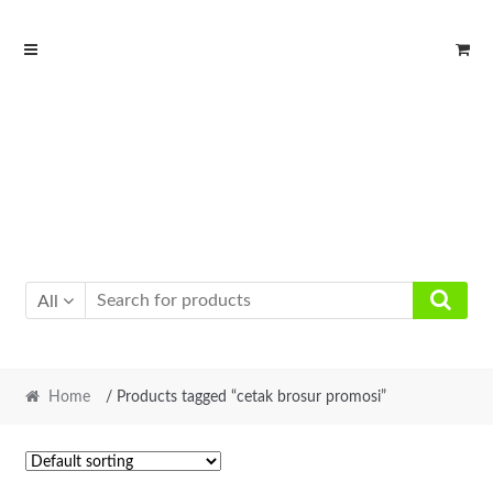
Skip
Skip
to
to
navigation
content
All
Home
/ Products tagged “cetak brosur promosi”