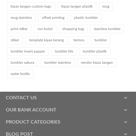
kipas tangan custom logo
kipas tangan plastik
mug
mug stainless
offset printing
plastic tumbler
print stiker
run botol
shopping bag
stainless tumbler
stiker
template kipas kerang
termos
tumbler
tumbler insert papper
tumbler life
tumbler plastik
tumbler sakura
tumbler stainless
vendor kipas tangan
water bottle
CONTACT US
OUR BANK ACCOUNT
PRODUCT CATEGORIES
BLOG POST