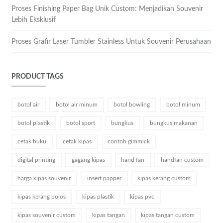
Proses Finishing Paper Bag Unik Custom: Menjadikan Souvenir
Lebih Eksklusif
Proses Grafir Laser Tumbler Stainless Untuk Souvenir Perusahaan
PRODUCT TAGS
botol air
botol air minum
botol bowling
botol minum
botol plastik
botol sport
bungkus
bungkus makanan
cetak buku
cetak kipas
contoh gimmick
digital printing
gagang kipas
hand fan
handfan custom
harga kipas souvenir
insert papper
kipas kerang custom
kipas kerang polos
kipas plastik
kipas pvc
kipas souvenir custom
kipas tangan
kipas tangan custom