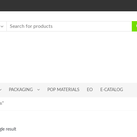
PACKAGING
POP MATERIALS
EO
E-CATALOG
m”
le result