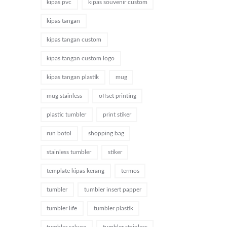
kipas pvc
kipas souvenir custom
kipas tangan
kipas tangan custom
kipas tangan custom logo
kipas tangan plastik
mug
mug stainless
offset printing
plastic tumbler
print stiker
run botol
shopping bag
stainless tumbler
stiker
template kipas kerang
termos
tumbler
tumbler insert papper
tumbler life
tumbler plastik
tumbler sakura
tumbler stainless