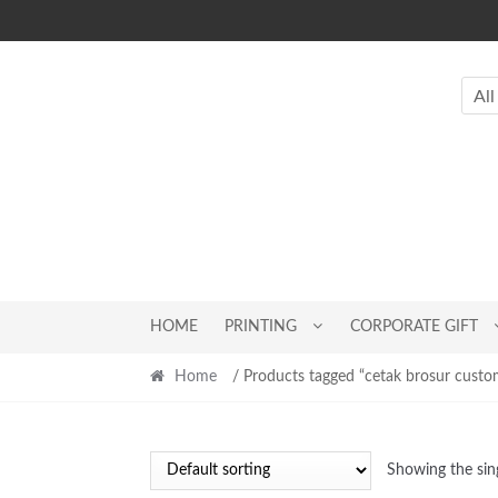
Skip
Skip
to
to
navigation
content
All
HOME
PRINTING
CORPORATE GIFT
Home
/ Products tagged “cetak brosur custo
Showing the sing