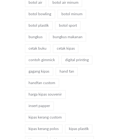
botol air
botol air minum
botol bowling
botol minum
botol plastik
botol sport
bungkus
bungkus makanan
cetak buku
cetak kipas
contoh gimmick
digital printing
gagang kipas
hand fan
handfan custom
harga kipas souvenir
insert papper
kipas kerang custom
kipas kerang polos
kipas plastik