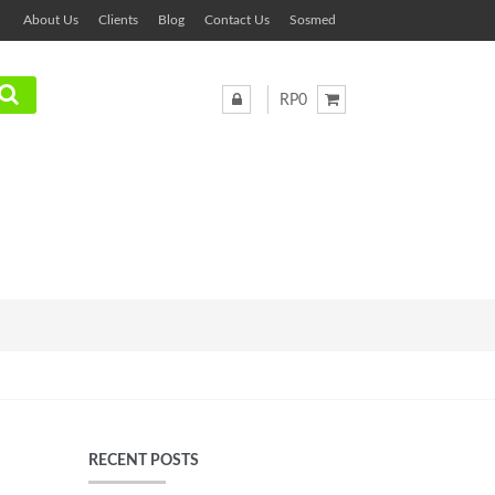
About Us
Clients
Blog
Contact Us
Sosmed
RP0
RECENT POSTS