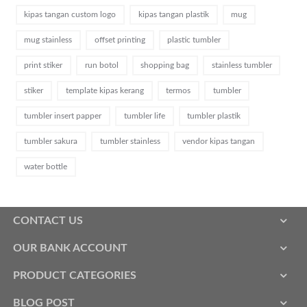
kipas tangan custom logo
kipas tangan plastik
mug
mug stainless
offset printing
plastic tumbler
print stiker
run botol
shopping bag
stainless tumbler
stiker
template kipas kerang
termos
tumbler
tumbler insert papper
tumbler life
tumbler plastik
tumbler sakura
tumbler stainless
vendor kipas tangan
water bottle
CONTACT US
OUR BANK ACCOUNT
PRODUCT CATEGORIES
BLOG POST