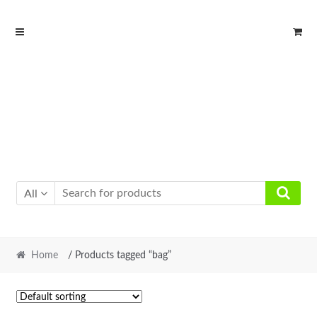
Skip
Skip
to
to
navigation
content
All
Home
/ Products tagged “bag”