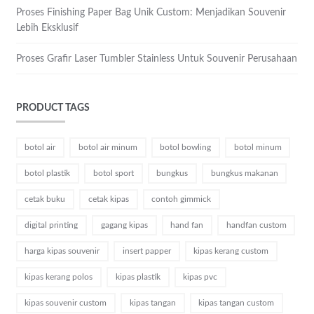
Proses Finishing Paper Bag Unik Custom: Menjadikan Souvenir
Lebih Eksklusif
Proses Grafir Laser Tumbler Stainless Untuk Souvenir Perusahaan
PRODUCT TAGS
botol air
botol air minum
botol bowling
botol minum
botol plastik
botol sport
bungkus
bungkus makanan
cetak buku
cetak kipas
contoh gimmick
digital printing
gagang kipas
hand fan
handfan custom
harga kipas souvenir
insert papper
kipas kerang custom
kipas kerang polos
kipas plastik
kipas pvc
kipas souvenir custom
kipas tangan
kipas tangan custom