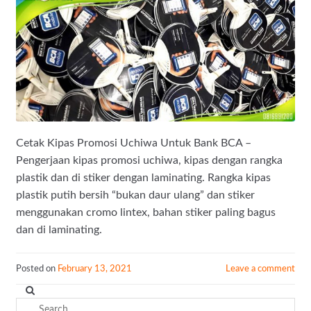
Cetak Kipas Promosi Uchiwa Untuk Bank BCA –
Pengerjaan kipas promosi uchiwa, kipas dengan rangka
plastik dan di stiker dengan laminating. Rangka kipas
plastik putih bersih “bukan daur ulang” dan stiker
menggunakan cromo lintex, bahan stiker paling bagus
dan di laminating.
Posted on
February 13, 2021
Leave a comment
Search