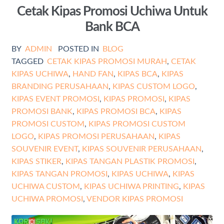
Cetak Kipas Promosi Uchiwa Untuk
Bank BCA
BY
ADMIN
POSTED IN
BLOG
TAGGED
CETAK KIPAS PROMOSI MURAH
,
CETAK
KIPAS UCHIWA
,
HAND FAN
,
KIPAS BCA
,
KIPAS
BRANDING PERUSAHAAN
,
KIPAS CUSTOM LOGO
,
KIPAS EVENT PROMOSI
,
KIPAS PROMOSI
,
KIPAS
PROMOSI BANK
,
KIPAS PROMOSI BCA
,
KIPAS
PROMOSI CUSTOM
,
KIPAS PROMOSI CUSTOM
LOGO
,
KIPAS PROMOSI PERUSAHAAN
,
KIPAS
SOUVENIR EVENT
,
KIPAS SOUVENIR PERUSAHAAN
,
KIPAS STIKER
,
KIPAS TANGAN PLASTIK PROMOSI
,
KIPAS TANGAN PROMOSI
,
KIPAS UCHIWA
,
KIPAS
UCHIWA CUSTOM
,
KIPAS UCHIWA PRINTING
,
KIPAS
UCHIWA PROMOSI
,
VENDOR KIPAS PROMOSI