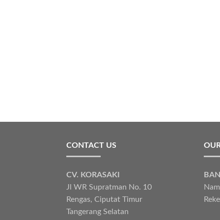
CONTACT US
OUR
CV. KORASAKI
BAN
Jl WR Supratman No. 10
Nama
Rengas, Ciputat Timur
Reke
Tangerang Selatan