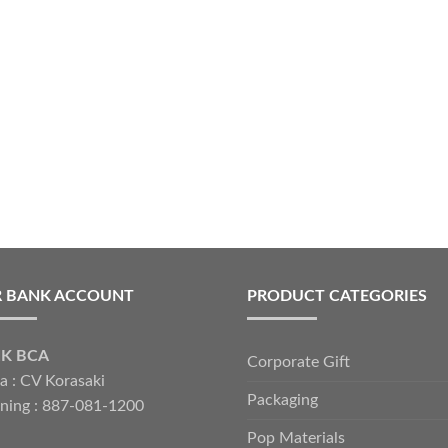
 BANK ACCOUNT
PRODUCT CATEGORIES
K BCA
Corporate Gift
 : CV Korasaki
Packaging
ning : 887-081-1200
Pop Materials