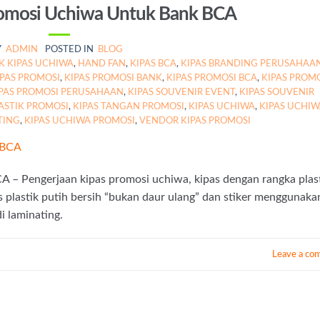
romosi Uchiwa Untuk Bank BCA
Y
ADMIN
POSTED IN
BLOG
K KIPAS UCHIWA
,
HAND FAN
,
KIPAS BCA
,
KIPAS BRANDING PERUSAHAA
IPAS PROMOSI
,
KIPAS PROMOSI BANK
,
KIPAS PROMOSI BCA
,
KIPAS PROM
PAS PROMOSI PERUSAHAAN
,
KIPAS SOUVENIR EVENT
,
KIPAS SOUVENIR
ASTIK PROMOSI
,
KIPAS TANGAN PROMOSI
,
KIPAS UCHIWA
,
KIPAS UCHI
TING
,
KIPAS UCHIWA PROMOSI
,
VENDOR KIPAS PROMOSI
 – Pengerjaan kipas promosi uchiwa, kipas dengan rangka plas
s plastik putih bersih “bukan daur ulang” dan stiker menggunaka
i laminating.
Leave a co