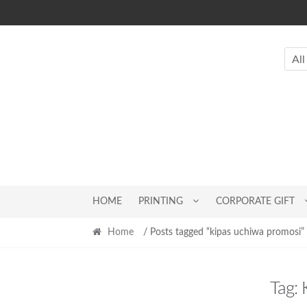
Skip
Skip
to
to
navigation
content
All
HOME
PRINTING
CORPORATE GIFT
Home
/ Posts tagged “kipas uchiwa promosi”
Tag: