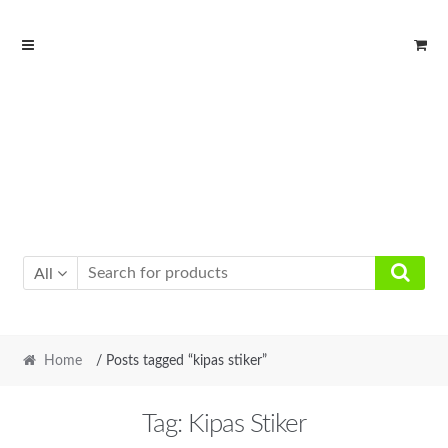
Skip
Skip
to
to
navigation
content
All
Home
/ Posts tagged “kipas stiker”
Tag:
Kipas Stiker