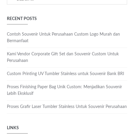
for:
RECENT POSTS
Contoh Souvenir Untuk Perusahaan Custom Logo Murah dan
Bermanfaat
Kami Vendor Corporate Gift Set dan Souvenir Custom Untuk
Perusahaan
Custom Printing UV Tumbler Stainless untuk Souvenir Bank BRI
Proses Finishing Paper Bag Unik Custom: Menjadikan Souvenir
Lebih Eksklusif
Proses Grafir Laser Tumbler Stainless Untuk Souvenir Perusahaan
LINKS