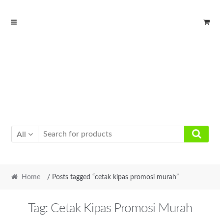
Skip
Skip
to
to
navigation
content
All
Home
/ Posts tagged “cetak kipas promosi murah”
Tag:
Cetak Kipas Promosi Murah