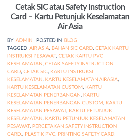
Cetak SIC atau Safety Instruction
Card – Kartu Petunjuk Keselamatan
Air Asia
BY
ADMIN
POSTED IN
BLOG
TAGGED
AIR ASIA
,
BAHAN SIC CARD
,
CETAK KARTU
INSTRUKSI PESAWAT
,
CETAK KARTU PVC
KESELAMATAN
,
CETAK SAFETY INSTRUCTION
CARD
,
CETAK SIC
,
KARTU INSTRUKSI
KESELAMATAN
,
KARTU KESELAMATAN AIRASIA
,
KARTU KESELAMATAN CUSTOM
,
KARTU
KESELAMATAN PENERBANGAN
,
KARTU
KESELAMATAN PENERBANGAN CUSTOM
,
KARTU
KESELAMATAN PESAWAT
,
KARTU PETUNJUK
KESELAMATAN
,
KARTU PETUNJUK KESELAMATAN
PESAWAT
,
PERCETAKAN SAFETY INSTRUCTION
CARD.
,
PLASTIK PVC
,
PRINTING SAFETY CARD
,