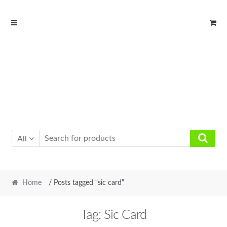
Skip
Skip
to
to
navigation
content
All
Home
/ Posts tagged “sic card”
Tag:
Sic Card