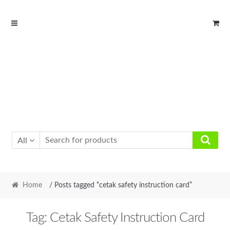
Skip
Skip
to
to
navigation
content
All
Home
/ Posts tagged “cetak safety instruction card”
Tag:
Cetak Safety Instruction Card