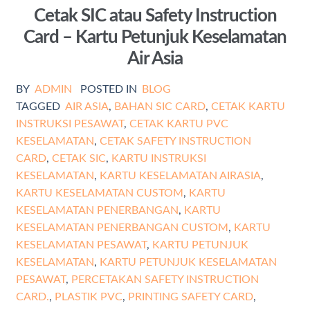
Cetak SIC atau Safety Instruction
Card – Kartu Petunjuk Keselamatan
Air Asia
BY
ADMIN
POSTED IN
BLOG
TAGGED
AIR ASIA
,
BAHAN SIC CARD
,
CETAK KARTU
INSTRUKSI PESAWAT
,
CETAK KARTU PVC
KESELAMATAN
,
CETAK SAFETY INSTRUCTION
CARD
,
CETAK SIC
,
KARTU INSTRUKSI
KESELAMATAN
,
KARTU KESELAMATAN AIRASIA
,
KARTU KESELAMATAN CUSTOM
,
KARTU
KESELAMATAN PENERBANGAN
,
KARTU
KESELAMATAN PENERBANGAN CUSTOM
,
KARTU
KESELAMATAN PESAWAT
,
KARTU PETUNJUK
KESELAMATAN
,
KARTU PETUNJUK KESELAMATAN
PESAWAT
,
PERCETAKAN SAFETY INSTRUCTION
CARD.
,
PLASTIK PVC
,
PRINTING SAFETY CARD
,