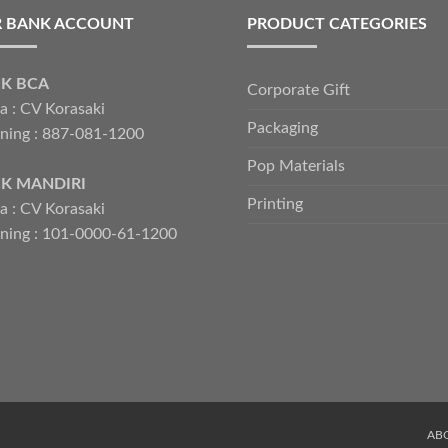
 BANK ACCOUNT
PRODUCT CATEGORIES
K BCA
Corporate Gift
 : CV Korasaki
Packaging
ning : 887-081-1200
Pop Materials
K MANDIRI
Printing
 : CV Korasaki
ning : 101-0000-61-1200
AB