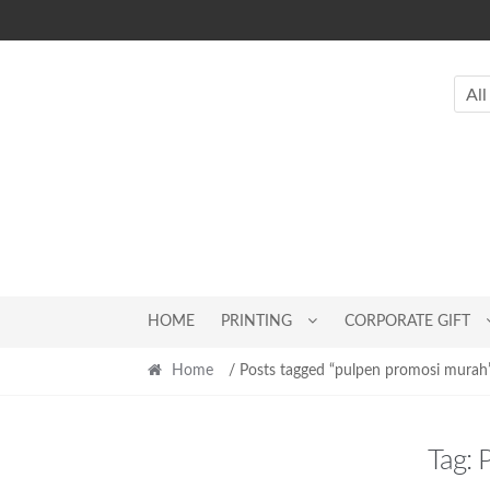
Skip
Skip
to
to
navigation
content
All
HOME
PRINTING
CORPORATE GIFT
Home
/ Posts tagged “pulpen promosi murah
Tag: