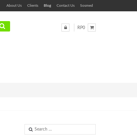
About Us
Clients
Blog
Contact Us
Sosmed
RP0
Search
for: