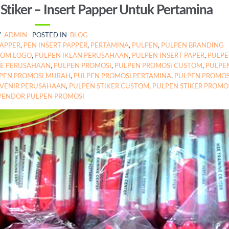
tiker – Insert Papper Untuk Pertamina
Y
ADMIN
POSTED IN
BLOG
PAPPER
,
PEN INSERT PAPPER
,
PERTAMINA
,
PULPEN
,
PULPEN BRANDING
TOM LOGO
,
PULPEN IKLAN PERUSAHAAN
,
PULPEN INSERT PAPER
,
PULP
E PERUSAHAAN
,
PULPEN PROMOSI
,
PULPEN PROMOSI CUSTOM
,
PULPE
PEN PROMOSI MURAH
,
PULPEN PROMOSI PERTAMINA
,
PULPEN PROMOS
VENIR PERUSAHAAN
,
PULPEN STIKER CUSTOM
,
PULPEN STIKER PROMO
VENDOR PULPEN PROMOSI