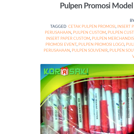
Pulpen Promosi Model S
B
TAGGED
CETAK PULPEN PROMOSI
,
INSERT 
PERUSAHAAN
,
PULPEN CUSTOM
,
PULPEN CUS
INSERT PAPER CUSTOM
,
PULPEN MERCHANDIS
PROMOSI EVENT
,
PULPEN PROMOSI LOGO
,
PUL
PERUSAHAAN
,
PULPEN SOUVENIR
,
PULPEN SOU