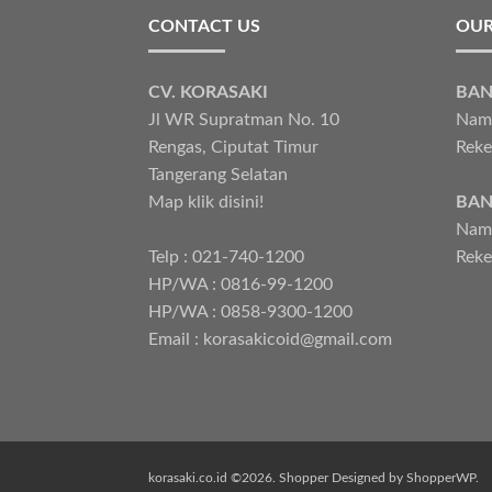
CONTACT US
OUR
CV. KORASAKI
BAN
Jl WR Supratman No. 10
Nama
Rengas, Ciputat Timur
Reke
Tangerang Selatan
Map klik disini!
BAN
Nama
Telp : 021-740-1200
Reke
HP/WA : 0816-99-1200
HP/WA : 0858-9300-1200
Email : korasakicoid@gmail.com
korasaki.co.id ©2026.
Shopper
Designed by
ShopperWP
.