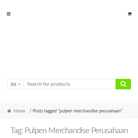
Skip
Skip
to
to
navigation
content
All
Home
/ Posts tagged “pulpen merchandise perusahaan”
Tag:
Pulpen Merchandise Perusahaan