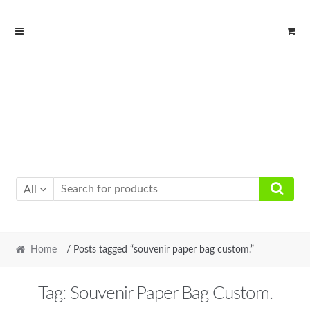
Skip
Skip
to
to
navigation
content
All
Home
/ Posts tagged “souvenir paper bag custom.”
Tag:
Souvenir Paper Bag Custom.