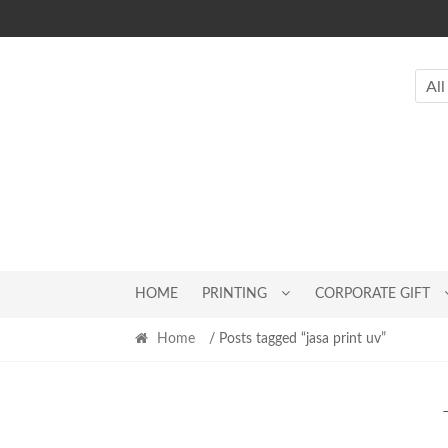
Skip
Skip
to
to
navigation
content
All
HOME
PRINTING
CORPORATE GIFT
Home
/ Posts tagged “jasa print uv”