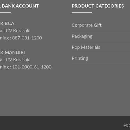
 BANK ACCOUNT
PRODUCT CATEGORIES
K BCA
Corporate Gift
 : CV Korasaki
Packaging
ning : 887-081-1200
Pop Materials
K MANDIRI
Printing
 : CV Korasaki
ning : 101-0000-61-1200
AB