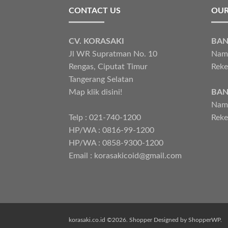
CONTACT US
OUR
CV. KORASAKI
BAN
Jl WR Supratman No. 10
Nama
Rengas, Ciputat Timur
Reke
Tangerang Selatan
Map klik disini!
BAN
Nama
Telp : 021-740-1200
Reke
HP/WA : 0816-99-1200
HP/WA : 0858-9300-1200
Email : korasakicoid@gmail.com
korasaki.co.id ©2026.
Shopper
Designed by
ShopperWP
.