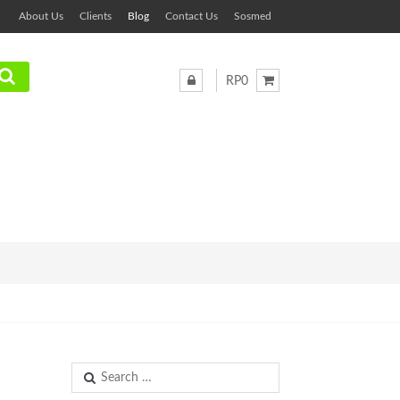
About Us
Clients
Blog
Contact Us
Sosmed
RP0
Search
for: