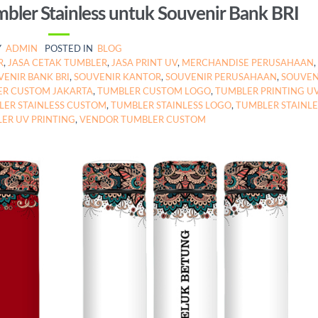
bler Stainless untuk Souvenir Bank BRI
Y
ADMIN
POSTED IN
BLOG
R
,
JASA CETAK TUMBLER
,
JASA PRINT UV
,
MERCHANDISE PERUSAHAAN
,
VENIR BANK BRI
,
SOUVENIR KANTOR
,
SOUVENIR PERUSAHAAN
,
SOUVEN
R CUSTOM JAKARTA
,
TUMBLER CUSTOM LOGO
,
TUMBLER PRINTING U
LER STAINLESS CUSTOM
,
TUMBLER STAINLESS LOGO
,
TUMBLER STAINLE
ER UV PRINTING
,
VENDOR TUMBLER CUSTOM