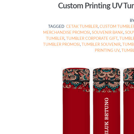
Custom Printing UV Tum
B
TAGGED
CETAK TUMBLER
,
CUSTOM TUMBLE
MERCHANDISE PROMOSI
,
SOUVENIR BANK
,
SOU
TUMBLER
,
TUMBLER CORPORATE GIFT
,
TUMBLE
TUMBLER PROMOSI
,
TUMBLER SOUVENIR
,
TUMB
PRINTING UV
,
TUMBL