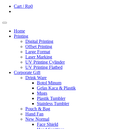
Cart /
Rp0
Home
Printing
Digital Printing
Offset Printing
Large Format
Laser Marking
UV Printing Cylinder
UV Printing Flatbed
Corporate Gift
Drink Ware
Botol Minum
Gelas Kaca & Plastik
Mugs
Plastik Tumbler
Stainless Tumbler
Pouch & Bag
Hand Fan
New Normal
Face Shield