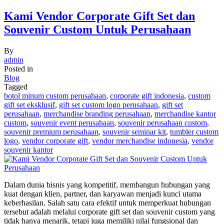
Kami Vendor Corporate Gift Set dan
Souvenir Custom Untuk Perusahaan
By
admin
Posted in
Blog
Tagged
botol minum custom perusahaan
,
corporate gift indonesia
,
custom
gift set eksklusif
,
gift set custom logo perusahaan
,
gift set
perusahaan
,
merchandise branding perusahaan
,
merchandise kantor
custom
,
souvenir event perusahaan
,
souvenir perusahaan custom
,
souvenir premium perusahaan
,
souvenir seminar kit
,
tumbler custom
logo
,
vendor corporate gift
,
vendor merchandise indonesia
,
vendor
souvenir kantor
Dalam dunia bisnis yang kompetitif, membangun hubungan yang
kuat dengan klien, partner, dan karyawan menjadi kunci utama
keberhasilan. Salah satu cara efektif untuk memperkuat hubungan
tersebut adalah melalui corporate gift set dan souvenir custom yang
tidak hanya menarik, tetapi juga memiliki nilai fungsional dan